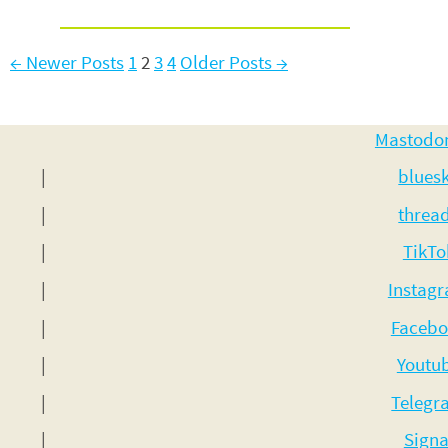
Beitragsnavigation
←
Newer
Posts
1
2
3
4
Older
Posts
→
Mastodo
blues
threa
TikTo
Instag
Facebo
Youtu
Telegr
Signa