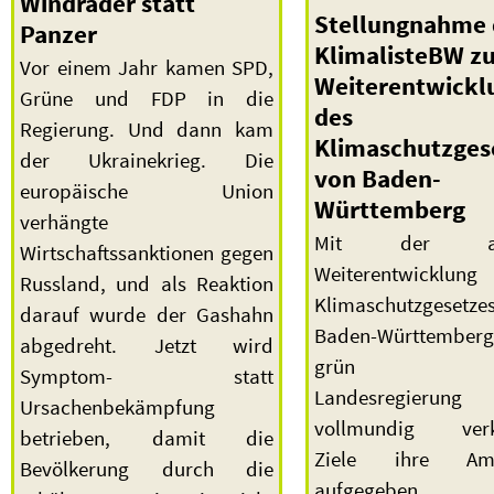
Windräder statt
Stellungnahme 
Panzer
KlimalisteBW z
Vor einem Jahr kamen SPD,
Weiterentwickl
Grüne und FDP in die
des
Regierung. Und dann kam
Klimaschutzges
der Ukrainekrieg. Die
von Baden-
europäische Union
Württemberg
verhängte
Mit der aktu
Wirtschaftssanktionen gegen
Weiterentwickl
Russland, und als Reaktion
Klimaschutzgeset
darauf wurde der Gashahn
Baden-Württemberg
abgedreht. Jetzt wird
grün gefü
Symptom- statt
Landesregierun
Ursachenbekämpfung
vollmundig verk
betrieben, damit die
Ziele ihre Amb
Bevölkerung durch die
aufgegeben