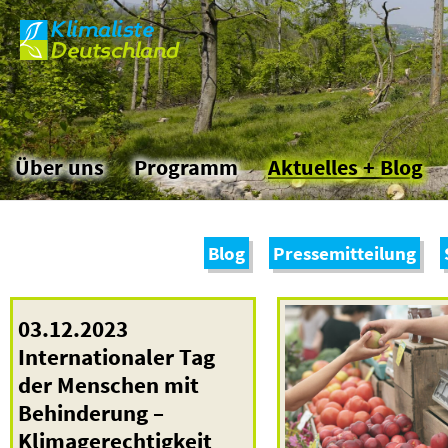
Klimaliste
Skip
Deutschland
to
the
content
Über uns
Programm
Aktuelles + Blog
Blog
Pressemitteilung
03.12.2023
Internationaler Tag
der Menschen mit
Behinderung –
Klimagerechtigkeit