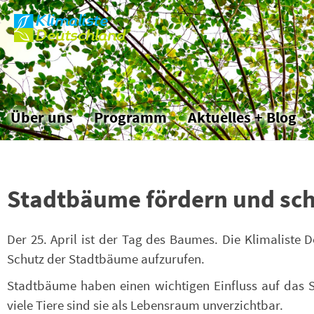
Klimaliste
Skip
Deutschland
to
the
content
Über uns
Programm
Aktuelles + Blog
Stadtbäume fördern und sc
Der 25. April ist der Tag des Baumes. Die Klimaliste
Schutz der Stadtbäume aufzurufen.
Stadtbäume haben einen wichtigen Einfluss auf das S
viele Tiere sind sie als Lebensraum unverzichtbar.