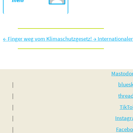
←
Finger weg vom Klimaschutzgesetz!
→
Internationale
Mastodo
blues
threa
TikTo
Instag
Facebo