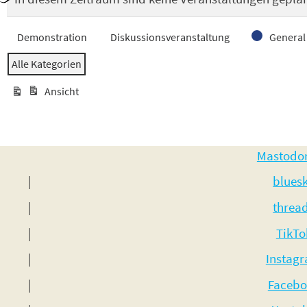
Veranstaltungskategorien
Demonstration
Diskussionsveranstaltung
General
Alle Kategorien
Ansicht
ausdrucken
Mastodo
blues
threa
TikTo
Instag
Facebo