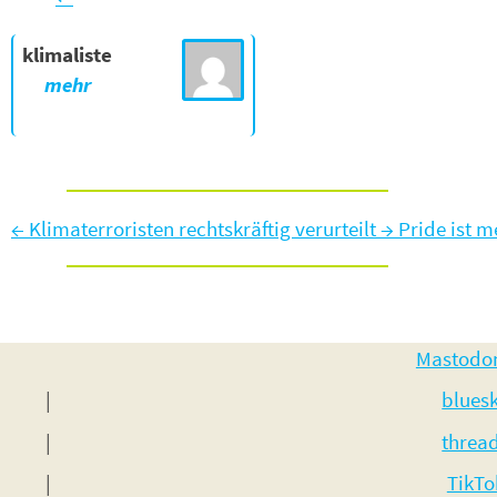
klimaliste
←
Klimaterroristen rechtskräftig verurteilt
→
Pride ist m
Mastodo
blues
threa
TikTo