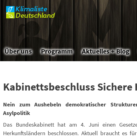
Klimaliste
Skip
Deutschland
to
the
content
Über uns
Programm
Aktuelles + Blog
Kabinettsbeschluss Sichere
Nein zum Aushebeln demokratischer Strukture
Asylpolitik
Das Bundeskabinett hat am 4. Juni einen Gesetz
Herkunftsländern beschlossen. Aktuell braucht es für