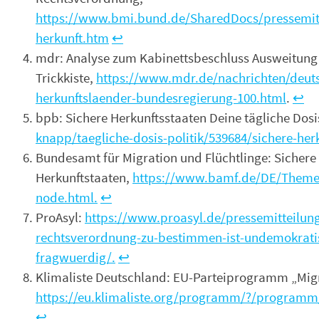
https://www.bmi.bund.de/SharedDocs/pressemitt
herkunft.htm
↩︎
mdr: Analyse zum Kabinettsbeschluss Ausweitung de
Trickkiste,
https://www.mdr.de/nachrichten/deutsc
herkunftslaender-bundesregierung-100.html
.
↩︎
bpb: Sichere Herkunftsstaaten Deine tägliche Dosis
knapp/taegliche-dosis-politik/539684/sichere-her
Bundesamt für Migration und Flüchtlinge: Sichere
Herkunftstaaten,
https://www.bamf.de/DE/Themen/
node.html.
↩︎
ProAsyl:
https://www.proasyl.de/pressemitteilung
rechtsverordnung-zu-bestimmen-ist-undemokratis
fragwuerdig/.
↩︎
Klimaliste Deutschland: EU-Parteiprogramm „Mig
https://eu.klimaliste.org/programm/?/programm/s
↩︎