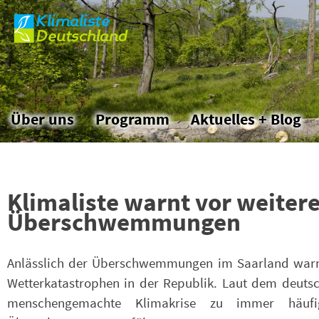
Klimaliste
Skip
Deutschland
to
the
content
Über uns
Programm
Aktuelles + Blog
Klimaliste warnt vor weiter
Überschwemmungen
Anlässlich der Überschwemmungen im Saarland warnt
Wetterkatastrophen in der Republik. Laut dem deutsc
menschengemachte Klimakrise zu immer häufi