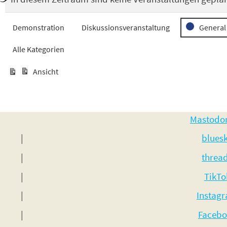
Veranstaltungskategorien
Demonstration
Diskussionsveranstaltung
General
Alle Kategorien
Ansicht
ausdrucken
Mastodo
blues
threa
TikTo
Instag
Facebo